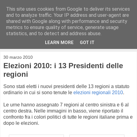
This site uses cookies from Google to deliver its services
Tuttitalia.it
and to analyze traffic. Your IP address and user-agent are
shared with Google along with performance and security
metrics to ensure quality of service, generate usage
novità ed aggiornamenti su Tuttitalia.it e nonsoloCAP.it
statistics, and to detect and address abuse.
LEARN MORE
GOT IT
▼
30 marzo 2010
Elezioni 2010: i 13 Presidenti delle
regioni
Sono stati eletti i nuovi presidenti delle 13 regioni a statuto
ordinario in cui si sono tenute le
elezioni regionali 2010
.
Le urne hanno assegnato 7 regioni al centro sinistra e 6 al
centro destra. Nelle immagini in basso, viene riportato il
confronto fra i colori politici di tutte le regioni italiane prima e
dopo le elezioni.